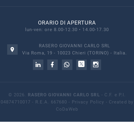
ORARIO DI APERTURA
lun-ven: ore 8.00-12.30 • 14.00-17.30
RASERO GIOVANNI CARLO SRL
Via Roma, 19 - 10023 Chieri (TORINO) - Italia.
©
2026
.
RASERO GIOVANNI CARLO SRL
- C.F. e P.I.
04874710017 - R.E.A. 667680 -
Privacy Policy
- Created by
CoDaWeb