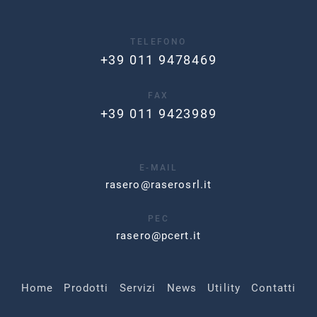
TELEFONO
+39 011 9478469
FAX
+39 011 9423989
E-MAIL
rasero@raserosrl.it
PEC
rasero@pcert.it
Home
Prodotti
Servizi
News
Utility
Contatti