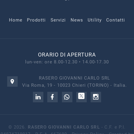
Home
Prodotti
Servizi
News
Utility
Contatti
ORARIO DI APERTURA
lun-ven: ore 8.00-12.30 • 14.00-17.30
RASERO GIOVANNI CARLO SRL
Via Roma, 19 - 10023 Chieri (TORINO) - Italia.
©
2026
.
RASERO GIOVANNI CARLO SRL
- C.F. e P.I.