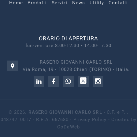
Home
Prodotti
Servizi
News
Utility
Contatti
ORARIO DI APERTURA
lun-ven: ore 8.00-12.30 • 14.00-17.30
RASERO GIOVANNI CARLO SRL
Via Roma, 19 - 10023 Chieri (TORINO) - Italia.
©
2026
.
RASERO GIOVANNI CARLO SRL
- C.F. e P.I.
04874710017 - R.E.A. 667680 -
Privacy Policy
- Created by
CoDaWeb