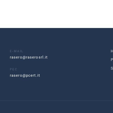
E-MAIL
rasero@raserosrl.it
P
S
PEC
rasero@pcert.it