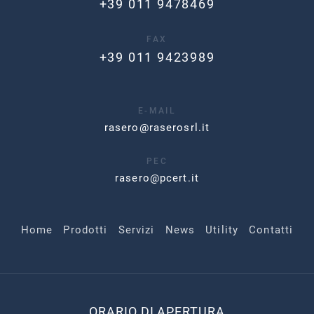
+39 011 9478469
FAX
+39 011 9423989
E-MAIL
rasero@raserosrl.it
PEC
rasero@pcert.it
Home
Prodotti
Servizi
News
Utility
Contatti
ORARIO DI APERTURA