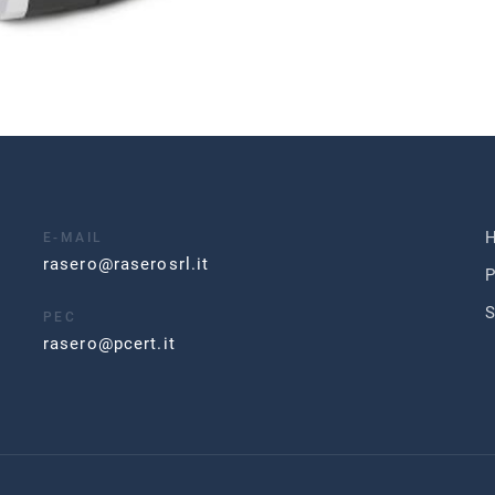
E-MAIL
rasero@raserosrl.it
P
S
PEC
rasero@pcert.it